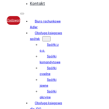
Kontakt
Zadzwoń
Biuro rachunkowe
Adler
Obsługa księgowa
spółek
Spółki z
o.o.
Spółki
komandytowe
Spółki
cywilne
Spółki
jawne
Spółki
akcyjne
Obsługa księgowa
dla JDG