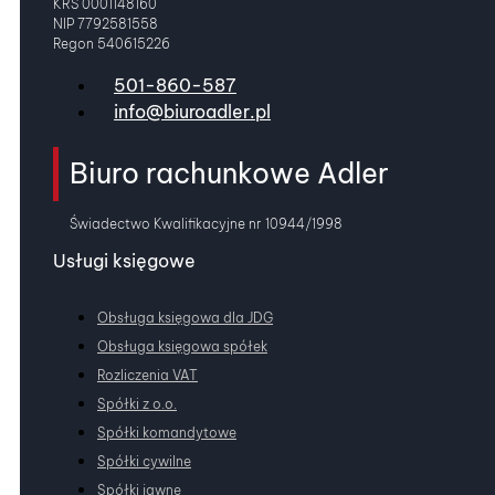
KRS 0001148160
NIP 7792581558
Regon 540615226
501-860-587
info@biuroadler.pl
Biuro rachunkowe Adler
Świadectwo Kwalifikacyjne nr 10944/1998
Usługi księgowe
Obsługa księgowa dla JDG
Obsługa księgowa spółek
Rozliczenia VAT
Spółki z o.o.
Spółki komandytowe
Spółki cywilne
Spółki jawne