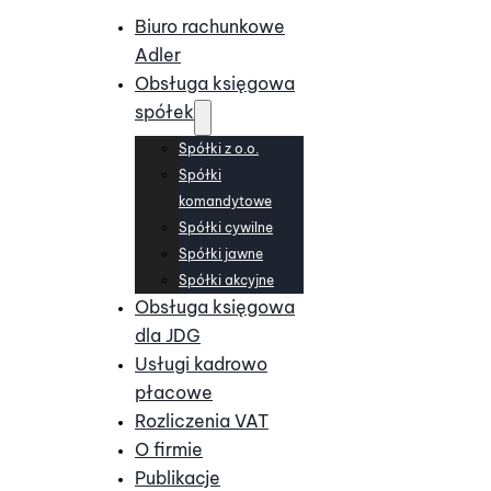
Biuro rachunkowe
Adler
Obsługa księgowa
spółek
Spółki z o.o.
Spółki
komandytowe
Spółki cywilne
Spółki jawne
Spółki akcyjne
Obsługa księgowa
dla JDG
Usługi kadrowo
płacowe
Rozliczenia VAT
O firmie
Publikacje